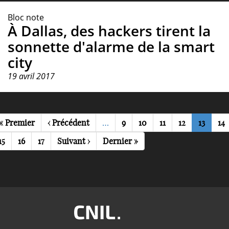
Bloc note
À Dallas, des hackers tirent la
sonnette d'alarme de la smart
city
19 avril 2017
agination
Première
« Premier
Page
‹ Précédent
…
Page
9
Page
10
Page
11
Page
12
Page
13
Pa
14
page
précédente
courant
Page
15
Page
16
Page
17
Page
Suivant ›
Dernière
Dernier »
suivante
page
Image