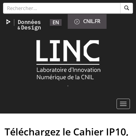
Aller
Panneau de gestion des cookies
au
contenu
CNIL.FR
EN
principal
Image
.
Toggl
navig
Téléchargez le Cahier IP10,