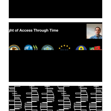
LE LINC
04 février 2026
[VIDÉO] RESEARCH@LINC : RÉACTIONS DES
PERSONNES CONCERNÉES À L’EXERCICE DE
LEUR DROIT ...
30 juin 2026