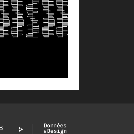
SPIRER DU VIVANT POUR
KER LES DONNÉES : L'ADN
E « NOUVEAU » SUPPORT
10 juin 2026
es