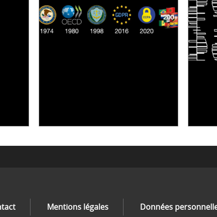
[VIDÉO] RESEARCH@LINC :
RÉACTIONS DES PERSONNES
S'IN
CONCERNÉES À L’EXERCICE DE
STOC
LEUR DROIT ...
COMM
30 juin 2026
er 2026
tact
Mentions légales
Données personnell