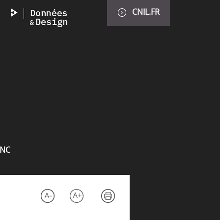
CNIL.FR
INC