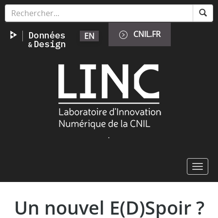
Aller
Panneau de gestion des cookies
au
contenu
CNIL.FR
EN
principal
Image
.
Toggl
navig
Un nouvel E(D)Spoir ?