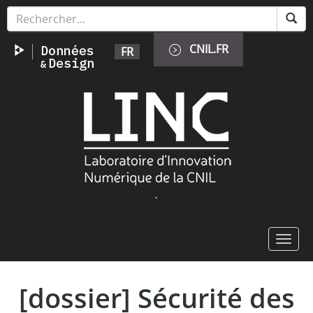
Skip
Cookies management panel
to
main
CNIL.FR
FR
content
Image
.
Toggl
navig
[dossier] Sécurité des