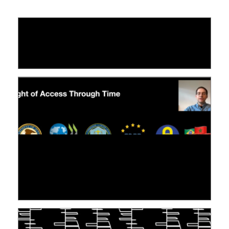
LE LINC
09 July 2026
[VIDÉO] RESEARCH@LINC : RÉACTIONS DES
PERSONNES CONCERNÉES À L’EXERCICE DE
LEUR DROIT ...
30 June 2026