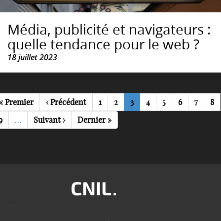
Média, publicité et navigateurs :
quelle tendance pour le web ?
18 juillet 2023
agination
Première
« Premier
Page
‹ Précédent
Page
1
Page
2
Page
3
Page
4
Page
5
Page
6
Page
7
Pa
8
page
précédente
courante
Page
9
…
Page
Suivant ›
Dernière
Dernier »
suivante
page
Image