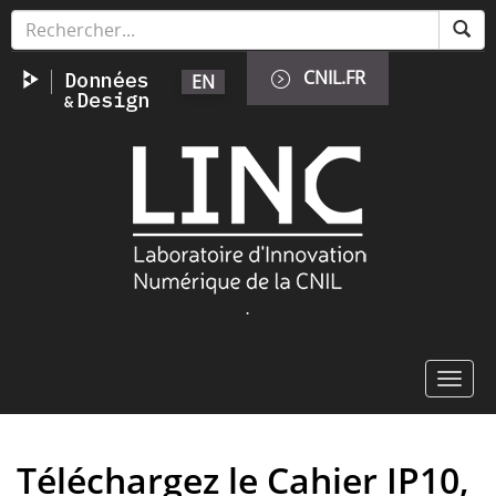
Aller
Panneau de gestion des cookies
au
contenu
CNIL.FR
EN
principal
Image
.
Toggl
navig
Téléchargez le Cahier IP10,