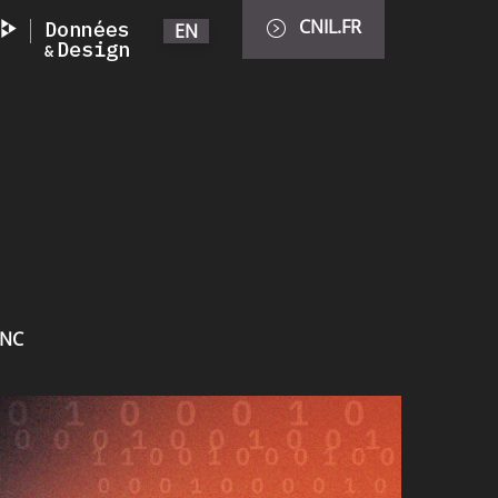
CNIL.FR
EN
INC