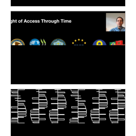
[VIDÉO] RESEARCH@LINC : RÉACTIONS DES
PERSONNES CONCERNÉES À L’EXERCICE DE
LEUR DROIT ...
30 juin 2026
S'INSPIRER DU VIVANT POUR STOCKER LES