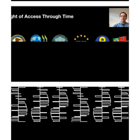
[VIDÉO] RESEARCH@LINC : RÉACTIONS DES
PERSONNES CONCERNÉES À L’EXERCICE DE
LEUR DROIT ...
30 juin 2026
S'INSPIRER DU VIVANT POUR STOCKER LES
DONNÉES : L'ADN COMME « NOUVEAU »