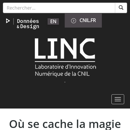
Aller
Panneau de gestion des cookies
au
contenu
CNIL.FR
EN
principal
Image
.
Toggl
navig
Où se cache la magie