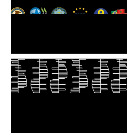
[VIDÉO] RESEARCH@LINC : RÉACTIONS DES
PERSONNES CONCERNÉES À L’EXERCICE DE
LEUR DROIT ...
30 juin 2026
S'INSPIRER DU VIVANT POUR STOCKER LES
DONNÉES : L'ADN COMME « NOUVEAU »
SUPPORT
10 juin 2026