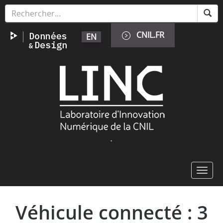
Aller
Panneau de gestion des cookies
au
contenu
CNIL.FR
EN
principal
Image
.
Toggl
navig
Véhicule connecté : 3