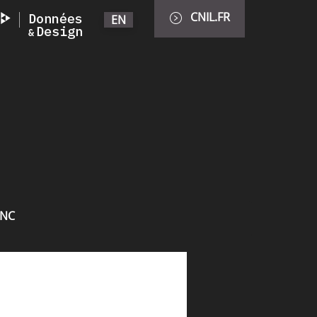
CNIL.FR
EN
INC