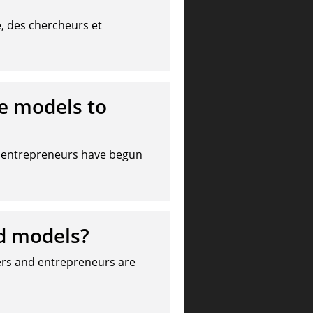
, des chercheurs et
ge models to
d entrepreneurs have begun
d models?
ers and entrepreneurs are