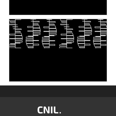
30 juin 2026
S'INSPIRER DU VIVANT POUR STOCKER LES
DONNÉES : L'ADN COMME « NOUVEAU »
SUPPORT
10 juin 2026
Image