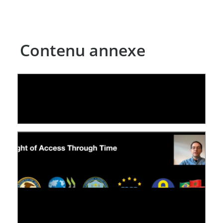
Contenu annexe
LE LINC
04 février 2026
[VIDÉO] RESEARCH@LINC : RÉACTIONS DES
PERSONNES CONCERNÉES À L’EXERCICE DE
LEUR DROIT ...