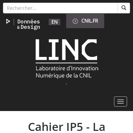
Aller
Panneau de gestion des cookies
au
contenu
CNIL.FR
EN
principal
Image
.
Toggl
navig
Cahier IP5 - La