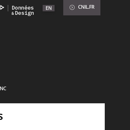
CNIL.FR
EN
INC
s