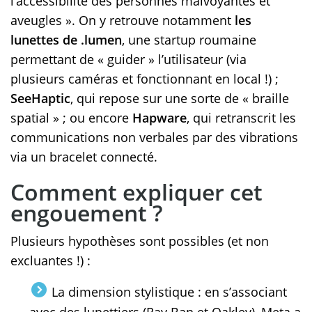
l’accessibilité des personnes malvoyantes et
aveugles ». On y retrouve notamment
les
lunettes de .lumen
, une startup roumaine
permettant de « guider » l’utilisateur (via
plusieurs caméras et fonctionnant en local !) ;
SeeHaptic
, qui repose sur une sorte de « braille
spatial » ; ou encore
Hapware
, qui retranscrit les
communications non verbales par des vibrations
via un bracelet connecté.
Comment expliquer cet
engouement ?
Plusieurs hypothèses sont possibles (et non
excluantes !) :
La dimension stylistique : en s’associant
avec des lunettiers (Ray Ban et Oakley), Meta a