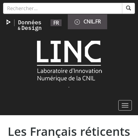
Skip
Cookies management panel
to
main
CNIL.FR
FR
content
Image
.
Toggl
navig
Les Français réticents