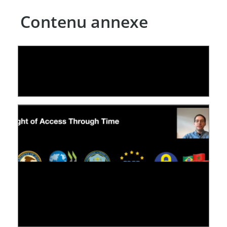
Contenu annexe
LE LINC
09 July 2026
[VIDÉO] RESEARCH@LINC : RÉACTIONS DES
PERSONNES CONCERNÉES À L’EXERCICE DE
LEUR DROIT ...
30 June 2026