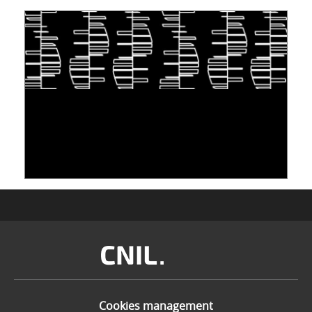
TAKING INSPIRATION FROM LIVING
ORGANISMS TO STORE DATA: DNA, A "NEW"
MEDIUM
10 June 2026
Image
Cookies management