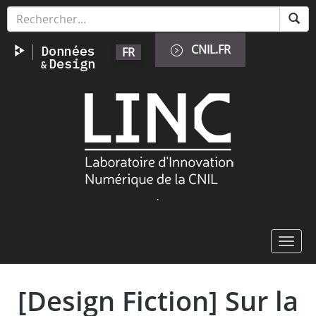
Skip
Cookies management panel
to
main
CNIL.FR
FR
content
Image
.
Toggl
navig
[Design Fiction] Sur la