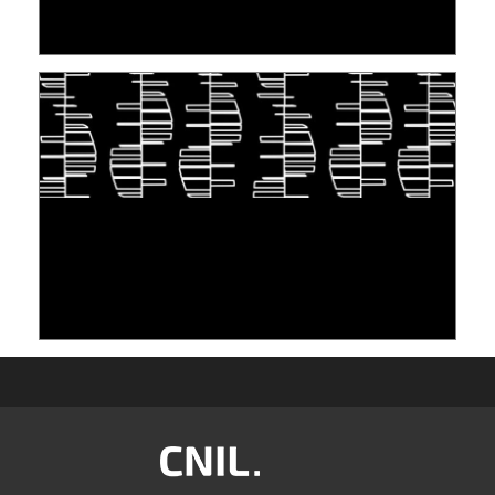
30 June 2026
TAKING INSPIRATION FROM LIVING
ORGANISMS TO STORE DATA: DNA, A "NEW"
MEDIUM
10 June 2026
Image