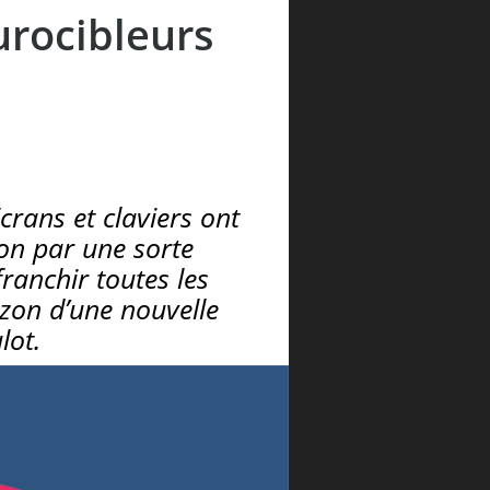
urocibleurs
rans et claviers ont
ion par une sorte
franchir toutes les
izon d’une nouvelle
lot.