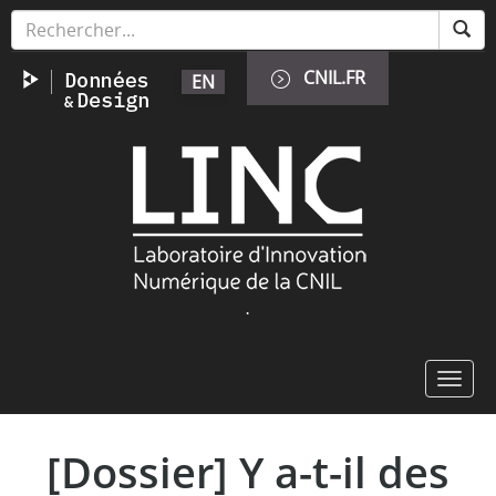
Aller
Panneau de gestion des cookies
au
contenu
CNIL.FR
EN
principal
Image
.
Toggl
navig
[Dossier] Y a-t-il des