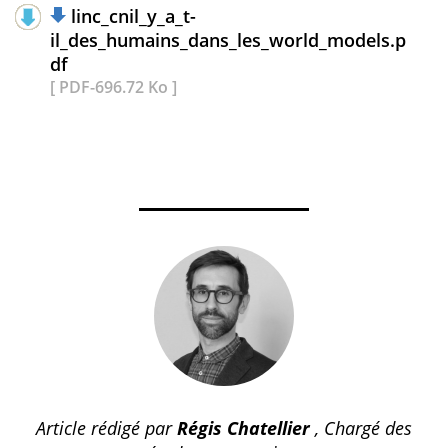
linc_cnil_y_a_t-
il_des_humains_dans_les_world_models.p
df
[ PDF-696.72 Ko ]
Article rédigé par
Régis Chatellier
, Chargé des