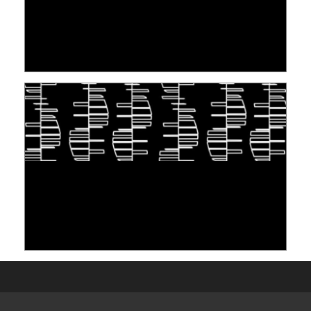
[VIDÉO] RESEARCH@LINC : RÉACTIONS DES
PERSONNES CONCERNÉES À L’EXERCICE DE
LEUR DROIT ...
30 juin 2026
S'INSPIRER DU VIVANT POUR STOCKER LES
DONNÉES : L'ADN COMME « NOUVEAU »
SUPPORT
10 juin 2026