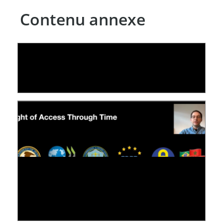
Contenu annexe
LE LINC
04 février 2026
[VIDÉO] RESEARCH@LINC : RÉACTIONS DES
PERSONNES CONCERNÉES À L’EXERCICE DE
LEUR DROIT ...
30 juin 2026