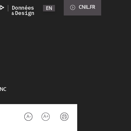
CNIL.FR
EN
INC