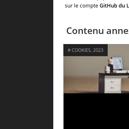
sur le compte
GitHub du 
Contenu anne
COOKIES
,
2023
ETUDE « PROTECTION DES
DONNÉES ET COOKIES,
L’ÉCLAIRAGE DES SCIENCES
COMPORTEMENTALES »
13 ju