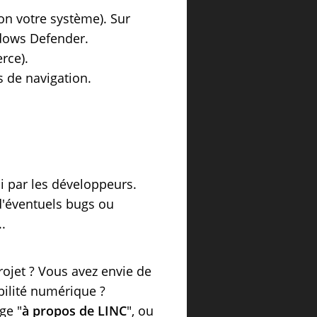
lon votre système). Sur
ndows Defender.
rce).
s de navigation.
hi par les développeurs.
 d'éventuels bugs ou
..
ojet ? Vous avez envie de
bilité numérique ?
ge "
à propos de LINC
", ou