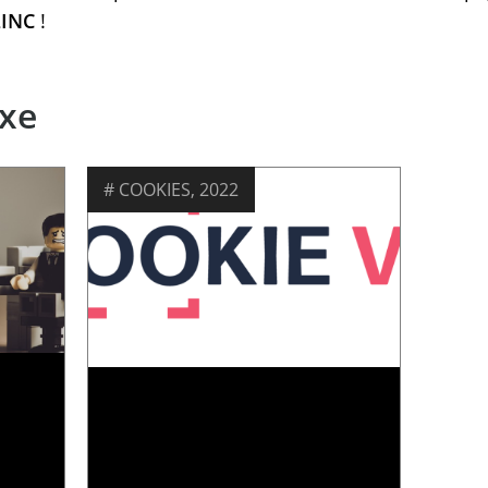
LINC
!
xe
COOKIES
,
2022
EVALUER LA PROTECTION DE
VOTRE NAVIGATEUR AU MOYEN
DE L’EXTENSION COOKIEVIZ
in 2023
05 décembre 2022