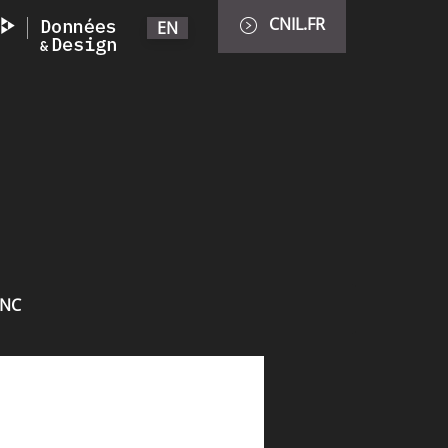
CNIL.FR
EN
INC