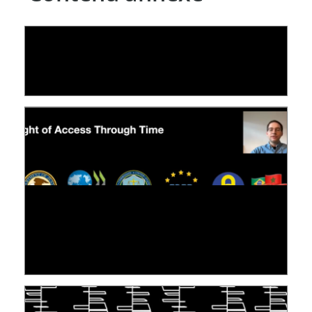
LE LINC
04 février 2026
[VIDÉO] RESEARCH@LINC : RÉACTIONS DES
PERSONNES CONCERNÉES À L’EXERCICE DE
LEUR DROIT ...
30 juin 2026