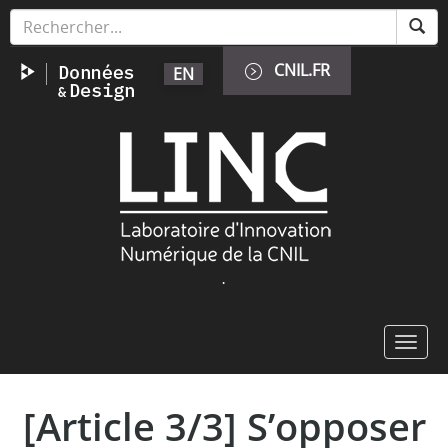
Aller
Panneau de gestion des cookies
au
contenu
CNIL.FR
EN
principal
Image
.
Toggl
navig
[Article 3/3] S’opposer