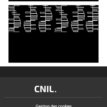
S'INSPIRER DU VIVANT POUR STOCKER LES
DONNÉES : L'ADN COMME « NOUVEAU »
SUPPORT
10 juin 2026
Image
Gestion des cookies