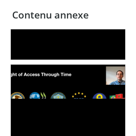
Contenu annexe
LE LINC
04 février 2026
[VIDÉO] RESEARCH@LINC : RÉACTIONS DES
PERSONNES CONCERNÉES À L’EXERCICE DE
LEUR DROIT ...
30 juin 2026