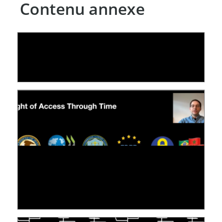
Contenu annexe
LE LINC
04 février 2026
[VIDÉO] RESEARCH@LINC : RÉACTIONS DES
PERSONNES CONCERNÉES À L’EXERCICE DE
LEUR DROIT ...
30 juin 2026