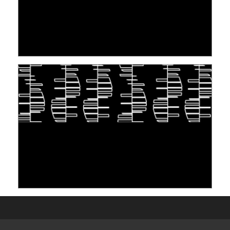
[VIDÉO] RESEARCH@LINC : RÉACTIONS DES
PERSONNES CONCERNÉES À L’EXERCICE DE
LEUR DROIT ...
30 juin 2026
S'INSPIRER DU VIVANT POUR STOCKER LES
DONNÉES : L'ADN COMME « NOUVEAU »
SUPPORT
10 juin 2026