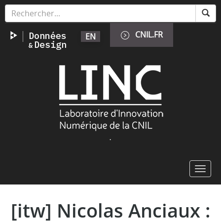
Aller
Panneau de gestion des cookies
au
contenu
CNIL.FR
EN
principal
Image
.
Toggl
navig
[itw] Nicolas Anciaux :