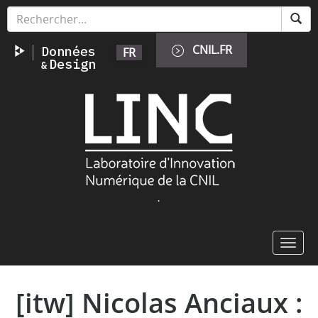
Skip
Cookies management panel
to
main
CNIL.FR
FR
content
Image
.
Toggl
navig
[itw] Nicolas Anciaux :