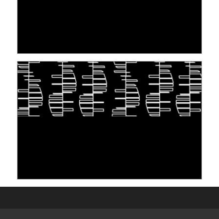
[VIDÉO] RESEARCH@LINC : RÉACTIONS DES
PERSONNES CONCERNÉES À L’EXERCICE DE
LEUR DROIT ...
30 June 2026
TAKING INSPIRATION FROM LIVING
ORGANISMS TO STORE DATA: DNA, A "NEW"
MEDIUM
10 June 2026