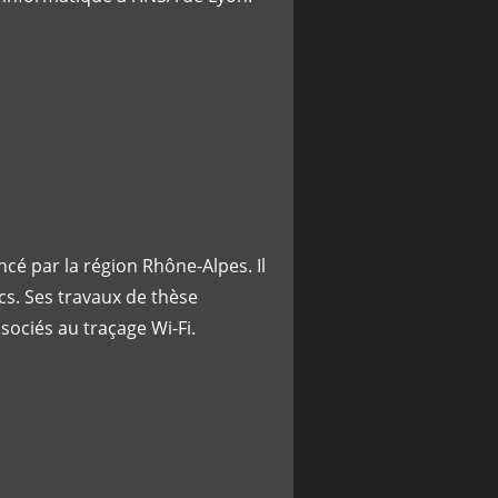
ncé par la région Rhône-Alpes. Il
tics. Ses travaux de thèse
sociés au traçage Wi-Fi.