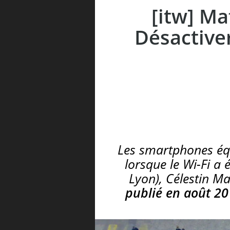
[itw] Ma
Désactive
Les smartphones équ
lorsque le Wi-Fi a
Lyon), Célestin M
publié en août 2