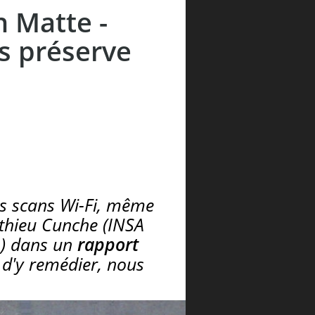
n Matte -
s préserve
es scans Wi-Fi, même
athieu Cunche (INSA
L) dans un
rapport
d'y remédier, nous