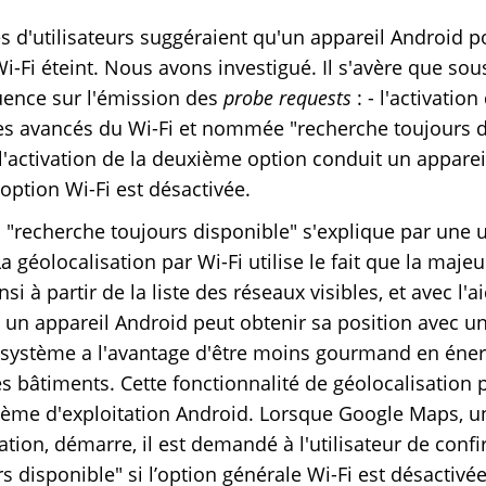
 d'utilisateurs suggéraient qu'un appareil Android p
Wi-Fi éteint. Nous avons investigué. Il s'avère que so
uence sur l'émission des
probe requests
: - l'activatio
s avancés du Wi-Fi et nommée "recherche toujours di
'activation de la deuxième option conduit un apparei
ption Wi-Fi est désactivée.
n "recherche toujours disponible" s'explique par une 
La géolocalisation par Wi-Fi utilise le fait que la maje
nsi à partir de la liste des réseaux visibles, et avec l'
 un appareil Android peut obtenir sa position avec un
e système a l'avantage d'être moins gourmand en éner
es bâtiments. Cette fonctionnalité de géolocalisation p
tème d'exploitation Android. Lorsque Google Maps, un
ation, démarre, il est demandé à l'utilisateur de confi
s disponible" si l’option générale Wi-Fi est désactivé