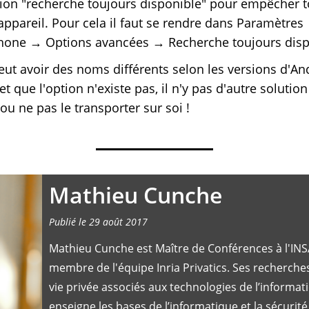
tion "recherche toujours disponible" pour empêcher t
ppareil. Pour cela il faut se rendre dans Paramètres 
hone → Options avancées → Recherche toujours dispo
eut avoir des noms différents selon les versions d'And
t que l'option n'existe pas, il n'y pas d'autre soluti
ou ne pas le transporter sur soi !
Mathieu Cunche
Publié le 29 août 2017
Mathieu Cunche est Maître de Conférences à l'INS
membre de l'équipe Inria Privatics. Ses recherche
vie privée associés aux technologies de l’informat
enseigne les bases de l’informatique et la sécurité