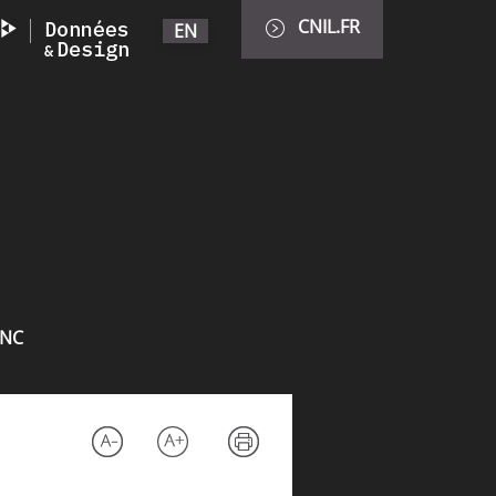
CNIL.FR
EN
INC