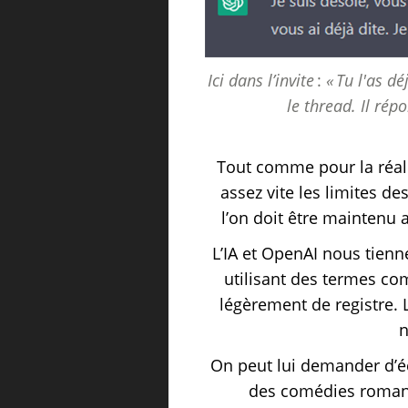
Ici dans l’invite
:
«
Tu l'as déj
le thread. Il rép
Tout comme pour la réali
assez vite les limites de
l’on doit être maintenu
L’IA et OpenAI nous tienne
utilisant des termes co
légèrement de registre. 
n
On peut lui demander d’é
des comédies romanti