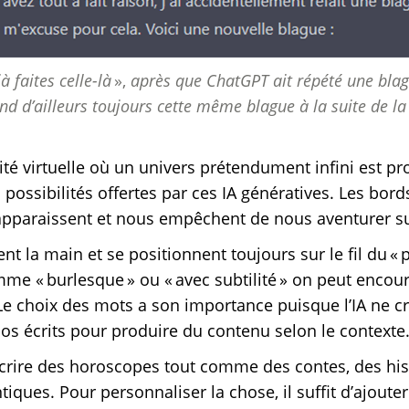
à faites celle-là
»,
après que
ChatGPT
ait répété une bla
ond d’ailleurs toujours cette même blague à la suite de la
té virtuelle où un univers prétendument infini est pr
s possibilités offertes par ces IA génératives. Les bord
 apparaissent et nous empêchent de nous aventurer s
nt la main et se positionnent toujours sur le fil du « 
mme « burlesque » ou « avec subtilité » on peut enco
Le choix des mots a son importance puisque l’IA ne c
os écrits pour produire du contenu selon le context
crire des horoscopes tout comme des contes, des hi
ques. Pour personnaliser la chose, il suffit d’ajout