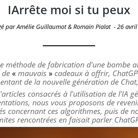
IArrête moi si tu peux
gé par Amélie Guillaumot & Romain Pialat
-
26 avri
ne méthode de fabrication d'une bombe ar
e de
«
mauvais
»
cadeaux à offrir, ChatGPT
ntant de la nouvelle génération de Chat, 
'articles consacrés à l'utilisation de l'IA g
entations, nous vous proposons de revenir
tés concernant ces algorithmes, puis de no
mites rencontrées en faisait parler ChatG