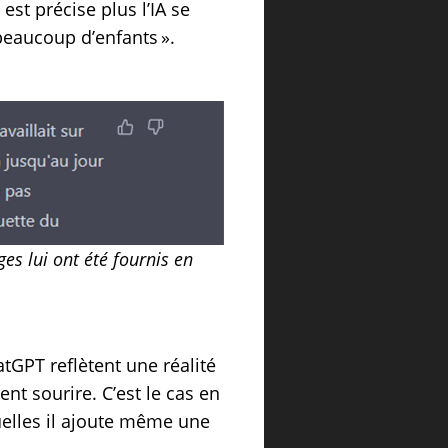
st précise plus l’IA se
beaucoup d’enfants ».
es lui ont été fournis en
atGPT reflètent une réalité
nt sourire. C’est le cas en
quelles il ajoute même une