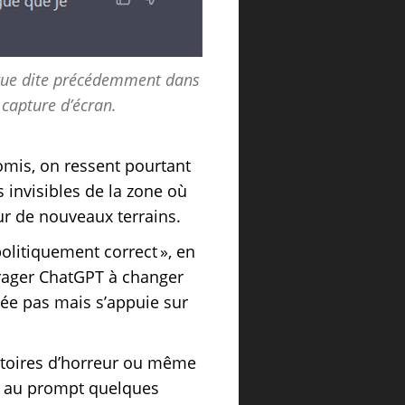
gue dite précédemment dans
 capture d’écran.
omis, on ressent pourtant
s invisibles de la zone où
ur de nouveaux terrains.
politiquement correct », en
urager ChatGPT à changer
rée pas mais s’appuie sur
e.
stoires d’horreur ou même
er au prompt quelques