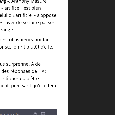
ing
»
,
Anthony Masure
« artifice » est bien
ui d’« artificiel » s’oppose
essayer de se faire passer
étrange.
s utilisateurs ont fait
ste, on rit plutôt d’elle,
ous surprenne. À de
es réponses de l’IA :
critiquer ou d’être
ent, précisant qu’elle fera