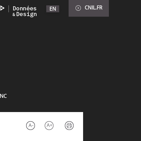
CNIL.FR
EN
INC