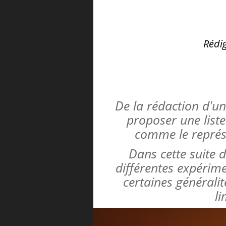
Rédi
De la rédaction d'u
proposer une list
comme le représe
Dans cette suite d
différentes expérim
certaines générali
li