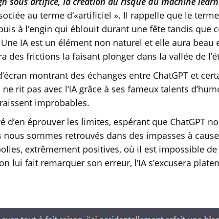
gn sous artifice, la création au risque du machine learn
ciée au terme d’«artificiel ». Il rappelle que le terme 
uis à l’engin qui éblouit durant une fête tandis que cel
. Une IA est un élément non naturel et elle aura beau 
 des frictions la faisant plonger dans la vallée de l’
écran montrant des échanges entre ChatGPT et certain
ne rit pas avec l’IA grâce à ses fameux talents d’humori
raissent improbables.
é d’en éprouver les limites, espérant que ChatGPT n
 nous sommes retrouvés dans des impasses à cause d
olies, extrêmement positives, où il est impossible de 
 lui fait remarquer son erreur, l’IA s’excusera platem