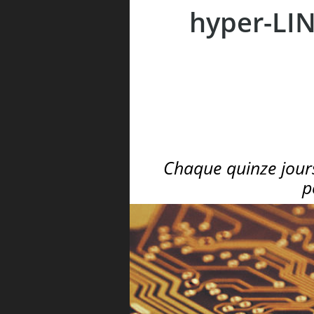
hyper-LIN
Chaque quinze jours
p