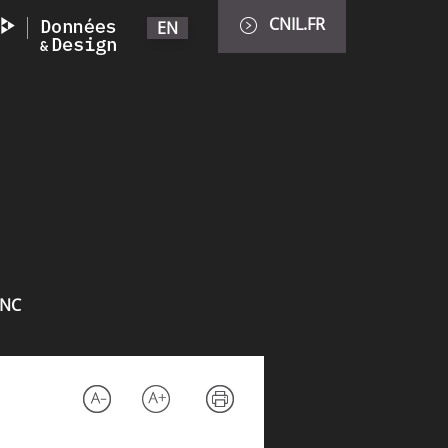
CNIL.FR
EN
INC