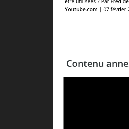
être utilisées ? Par Fred de
Youtube.com
| 07 février
Contenu anne
LE LINC