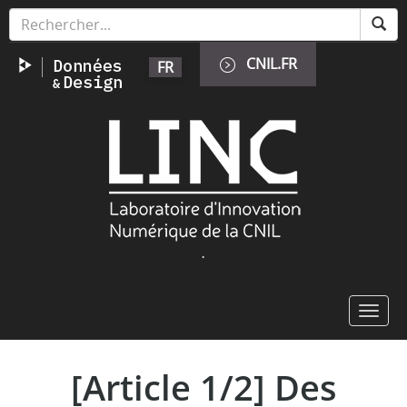
Skip
to
main
CNIL.FR
FR
content
Image
.
Toggl
navig
[Article 1/2] Des