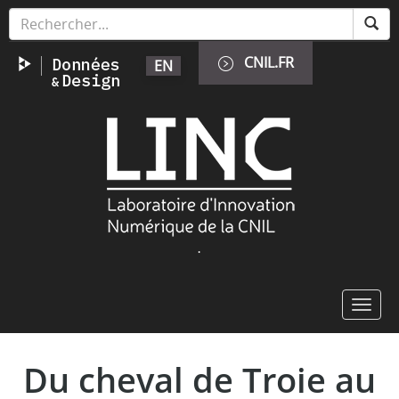
Aller
Panneau de gestion des cookies
au
contenu
CNIL.FR
EN
principal
Image
.
Toggl
navig
Du cheval de Troie au