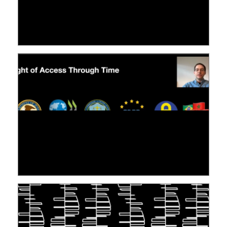
LE LINC
04 février 2026
[VIDÉO] RESEARCH@LINC : RÉACTIONS DES
PERSONNES CONCERNÉES À L’EXERCICE DE
LEUR DROIT ...
30 juin 2026