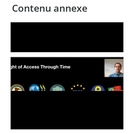
Contenu annexe
LE LINC
04 février 2026
[VIDÉO] RESEARCH@LINC : RÉACTIONS DES
PERSONNES CONCERNÉES À L’EXERCICE DE
LEUR DROIT ...
30 juin 2026