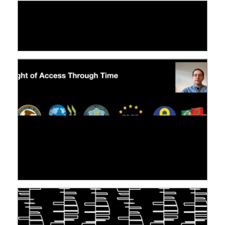
LE LINC
04 février 2026
[VIDÉO] RESEARCH@LINC : RÉACTIONS DES
PERSONNES CONCERNÉES À L’EXERCICE DE
LEUR DROIT ...
30 juin 2026