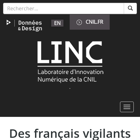
Aller
Panneau de gestion des cookies
au
contenu
CNIL.FR
EN
principal
Image
.
Toggl
navig
Des français vigilants