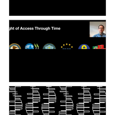
LE LINC
04 février 2026
[VIDÉO] RESEARCH@LINC : RÉACTIONS DES
PERSONNES CONCERNÉES À L’EXERCICE DE
LEUR DROIT ...
30 juin 2026