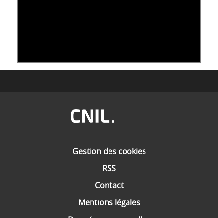
S'INSPIRER DU VIVANT POUR STOCKER LES
DONNÉES : L'ADN COMME « NOUVEAU »
SUPPORT
10 juin 2026
Image
Gestion des cookies
RSS
Contact
Mentions légales