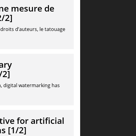
une mesure de
2/2]
roits d’auteurs, le tatouage
ary
/2]
, digital watermarking has
ve for artificial
s [1/2]