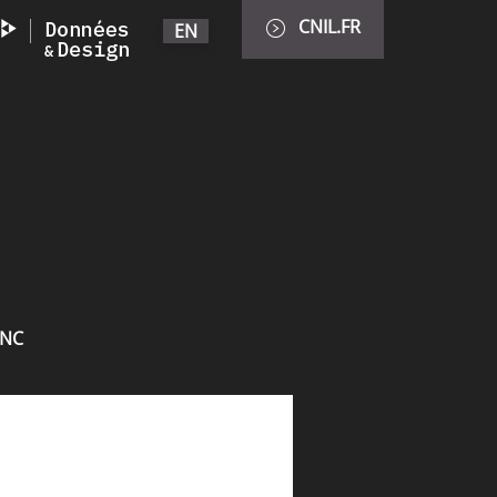
CNIL.FR
EN
INC