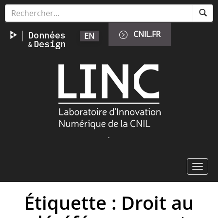
Aller
Panneau de gestion des cookies
au
contenu
CNIL.FR
EN
principal
Image
.
Toggl
navig
Étiquette : Droit au