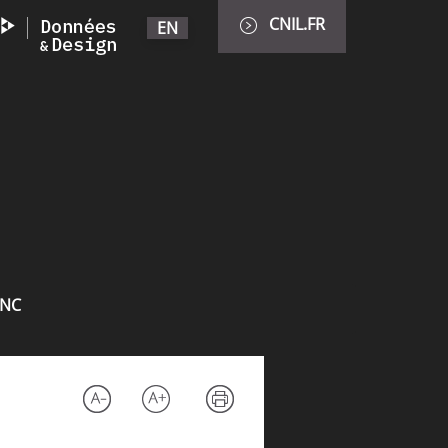
CNIL.FR
EN
INC