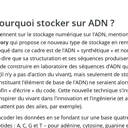
urquoi stocker sur ADN ?
viennent sur le stockage numérique sur l’ADN, menti
mory
qui propose ce nouveau type de stockage en re
qué dans ce cadre est de l’ADN « synthétique » et non 
à-dire que sa structuration et ses séquences produisen
agit de construire en laboratoire des séquences d’ADN q
(il n’y a pas d’action du vivant), mais seulement de st
stituant l’élément de base de l’ADN) ne seraient alor
in « d’écrire » du code. Cette nouvelle technique s’in
spirer du vivant dans l’innovation et l’ingénierie (et 
attent pas des ailes, par exemple).
encoder les données en se fondant sur une base quatr
des : A, C, G et T – pour adénine, cytosine, guanine 