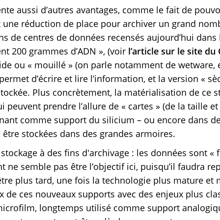
te aussi d’autres avantages, comme le fait de pouvoi
t une réduction de place pour archiver un grand nomb
ons de centres de données recensés aujourd’hui dans
ent 200 grammes d’ADN », (voir
l’article sur le site du
quide ou « mouillé » (on parle notamment de wetware, 
ermet d’écrire et lire l’information, et la version « s
tockée. Plus concrètement, la matérialisation de ce st
peuvent prendre l’allure de « cartes » (de la taille e
renant comme support du silicium – ou encore dans de
e être stockées dans des grandes armoires.
de stockage à des fins d'archivage : les données sont « f
 ne semble pas être l’objectif ici, puisqu’il faudra re
être plus tard, une fois la technologie plus mature et 
x de ces nouveaux supports avec des enjeux plus clas
icrofilm, longtemps utilisé comme support analogique