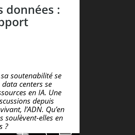
es données :
pport
sa soutenabilité se
 data centers se
ssources en IA. Une
iscussions depuis
vivant, l’ADN. Qu’en
s soulèvent-elles en
s ?