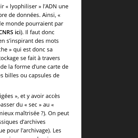
r « lyophiliser » l’ADN une
re de données. Ainsi, «
 le monde pourraient par
 CNRS ici
). Il faut donc
en s’inspirant des mots
èche » qui est donc sa
ockage se fait à travers
t de la forme d’une carte de
s billes ou capsules de
igées », et y avoir accès
passer du « sec » au «
mieux maîtrisée ?). On peut
siques d’archives
 pour l’archivage). Les