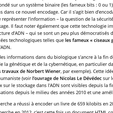
ndé sur un système binaire (les fameux bits : 0 ou 1) –
s dans ce nouvel encodage. Car il s’agit bien d’encod
 représenter l’information – la question de la sécuri
age. Il faut noter également que cette technologie i
cture d’ADN – qui se sont un peu plus démocratisés d
ées technologiques telles que
les fameux « ciseaux 
’ADN.
des informations dans du biologique s’ancre à la fin 
de la génétique et de la cybernétique, en particulier 
s travaux de Norbert Wiener
, par exemple). Cette idé
shumaniste (voir
l’ouvrage de Nicolas Le Dévédec
sur l
x sur le stockage dans l’ADN sont visibles depuis la f
sations depuis le milieu des années 2010 et une améli
rche a réussi à encoder un livre de 659 kilobits en 2
herche en 2012, c’est cette fois un document HTML c