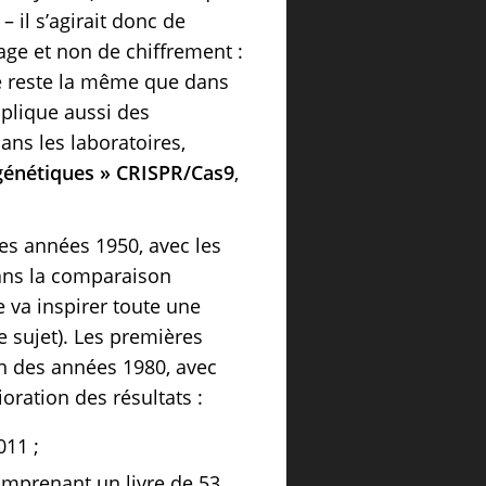
 il s’agirait donc de
age et non de chiffrement :
té reste la même que dans
mplique aussi des
ans les laboratoires,
génétiques » CRISPR/Cas9
,
des années 1950, avec les
dans la comparaison
e va inspirer toute une
e sujet). Les premières
in des années 1980, avec
oration des résultats :
011 ;
omprenant un livre de 53