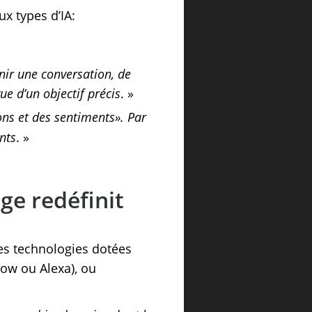
ux types d’IA:
enir une conversation, de
e d’un objectif précis
. »
ions et des sentiments». Par
nts
. »
ge redéfinit
des technologies dotées
 Now ou Alexa), ou