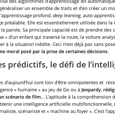
 utilise des algorithmes d’apprentissage dit automatiqu
 généraliser un ensemble de traits et d’en créer un mo
’apprentissage profond,
deep learning
, auto-apprenti
préalable. Elle est essentiellement utilisée dans la
la parole. Sa principale capacité est de prendre des d
e » d’un enfant qui traverse la route, la voiture analy
r à la situation inédite. Ceci n’est déjà pas sans p
e moral posé par la prise de certaines décisions
.
 prédictifs, le défi de l’intel
lles d’aujourd’hui sont loin d’être omnipotentes et res
ligence « humaine » au jeu de Go ou à
Jeopardy
,
rédig
un scénario de film
… L’aptitude à la compréhension
btenir une intelligence artificielle multifonctionnell
rnaliste, scénariste et « machine au foyer ». C’est l’ap