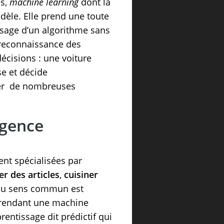
es,
machine learning
dont la
dèle. Elle prend une toute
ssage d’un algorithme sans
 reconnaissance des
écisions : une voiture
se et décide
oser de nombreuses
ligence
tent spécialisées par
er des articles
,
cuisiner
 du sens commun est
e, rendant une machine
prentissage dit prédictif qui