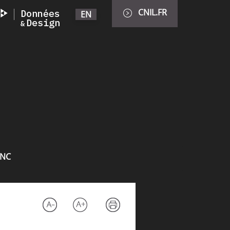
CNIL.FR
EN
INC