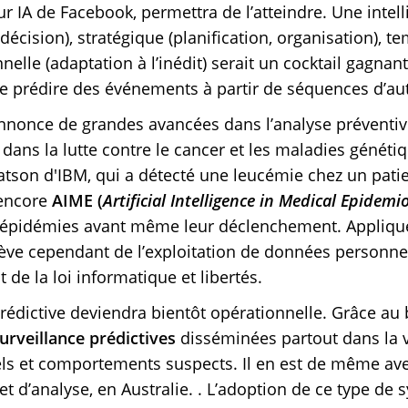
eur IA de Facebook, permettra de l’atteindre. Une intel
 décision), stratégique (planification, organisation), 
nelle (adaptation à l’inédit) serait un cocktail gagnant
e de prédire des événements à partir de séquences d’a
nnonce de grandes avancées dans l’analyse préventi
ns la lutte contre le cancer et les maladies génétiq
Watson d'IBM, qui a détecté une leucémie chez un pati
 encore
AIME (
Artificial Intelligence in Medical Epidemi
des épidémies avant même leur déclenchement. Appliq
 relève cependant de l’exploitation de données personne
de la loi informatique et libertés.
 prédictive deviendra bientôt opérationnelle. Grâce au
urveillance prédictives
disséminées partout dans la v
s et comportements suspects. Il en est de même ave
t d’analyse, en Australie. . L’adoption de ce type de s