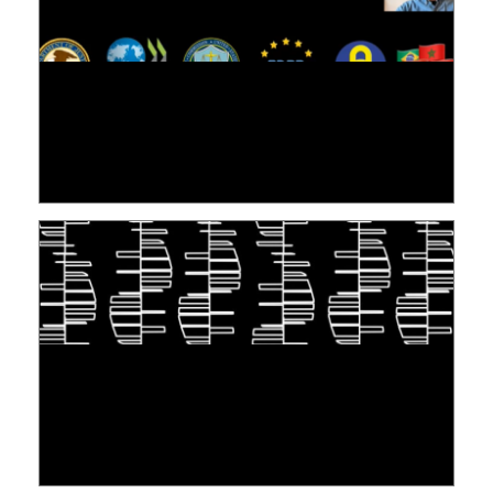
[VIDÉO] RESEARCH@LINC : RÉACTIONS DES
PERSONNES CONCERNÉES À L’EXERCICE DE
LEUR DROIT ...
30 juin 2026
S'INSPIRER DU VIVANT POUR STOCKER LES
DONNÉES : L'ADN COMME « NOUVEAU »
SUPPORT
10 juin 2026