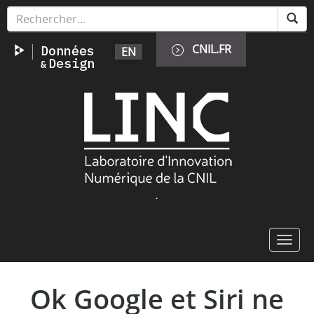
Aller
Panneau de gestion des cookies
au
contenu
CNIL.FR
EN
principal
Image
.
Toggl
navig
Ok Google et Siri ne