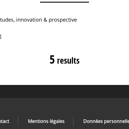
études, innovation & prospective
g
5
results
tact
Mentions légales
Données personnell