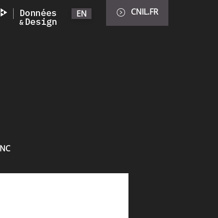
CNIL.FR
EN
INC