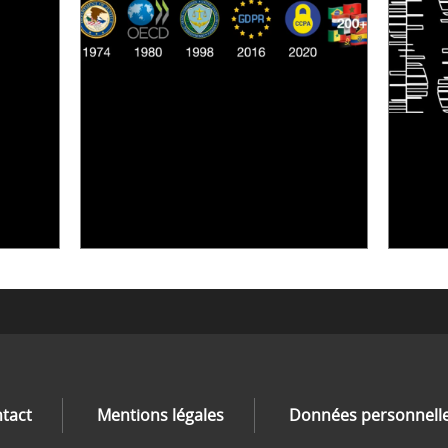
[VIDÉO] RESEARCH@LINC :
RÉACTIONS DES PERSONNES
S'IN
CONCERNÉES À L’EXERCICE DE
STOC
LEUR DROIT ...
COMM
30 juin 2026
er 2026
tact
Mentions légales
Données personnell