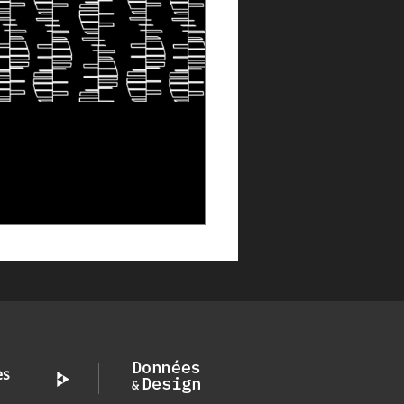
SPIRER DU VIVANT POUR
KER LES DONNÉES : L'ADN
E « NOUVEAU » SUPPORT
10 juin 2026
es