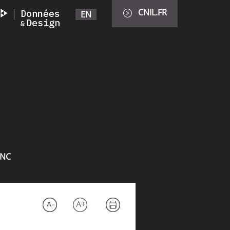
CNIL.FR
EN
INC