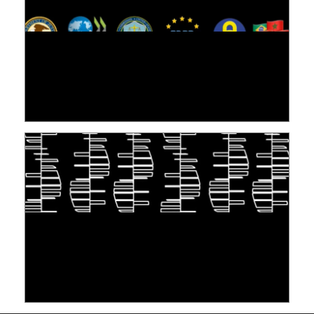
[VIDÉO] RESEARCH@LINC : RÉACTIONS DES
PERSONNES CONCERNÉES À L’EXERCICE DE
LEUR DROIT ...
30 juin 2026
S'INSPIRER DU VIVANT POUR STOCKER LES
DONNÉES : L'ADN COMME « NOUVEAU »
SUPPORT
10 juin 2026