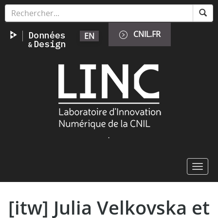
Aller
Panneau de gestion des cookies
au
contenu
CNIL.FR
EN
principal
Image
.
Toggl
navig
[itw] Julia Velkovska et