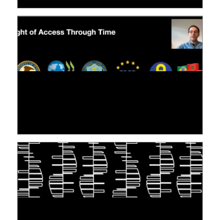
[VIDÉO] RESEARCH@LINC : RÉACTIONS DES
PERSONNES CONCERNÉES À L’EXERCICE DE
LEUR DROIT ...
30 juin 2026
S'INSPIRER DU VIVANT POUR STOCKER LES