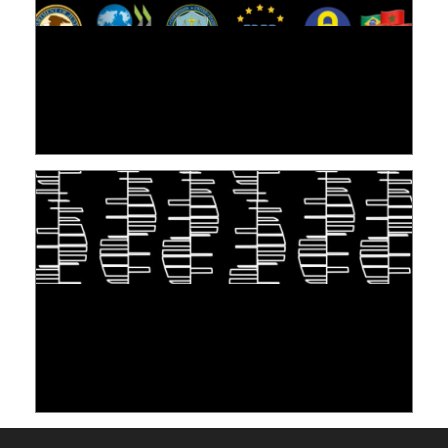
[VIDÉO] RESEARCH@LINC : RÉACTIONS DES
PERSONNES CONCERNÉES À L’EXERCICE DE
LEUR DROIT ...
30 juin 2026
S'INSPIRER DU VIVANT POUR STOCKER LES
DONNÉES : L'ADN COMME « NOUVEAU »
SUPPORT
10 juin 2026