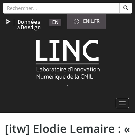
Aller
Panneau de gestion des cookies
au
contenu
CNIL.FR
EN
principal
Image
.
Toggl
navig
[itw] Elodie Lemaire : «