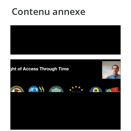
Contenu annexe
LE LINC
04 février 2026
[VIDÉO] RESEARCH@LINC : RÉACTIONS DES
PERSONNES CONCERNÉES À L’EXERCICE DE
LEUR DROIT ...
30 juin 2026