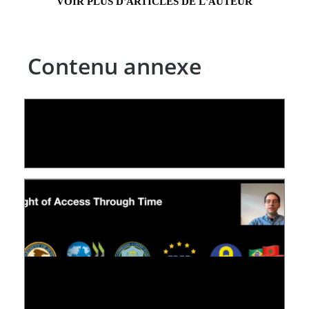
VOIR PLUS D'ARTICLES DE L'AUTEUR
Contenu annexe
LE LINC
09 July 2026
[VIDÉO] RESEARCH@LINC : RÉACTIONS DES
PERSONNES CONCERNÉES À L’EXERCICE DE
LEUR DROIT ...