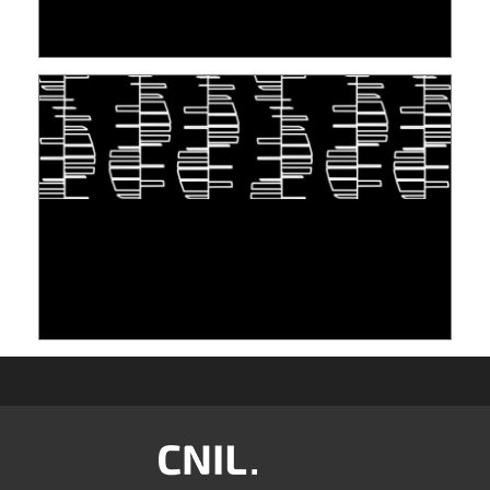
30 June 2026
TAKING INSPIRATION FROM LIVING
ORGANISMS TO STORE DATA: DNA, A "NEW"
MEDIUM
10 June 2026
Image