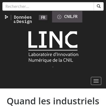
Skip
Cookies management panel
to
main
CNIL.FR
FR
content
Image
.
Toggl
navig
Quand les industriels