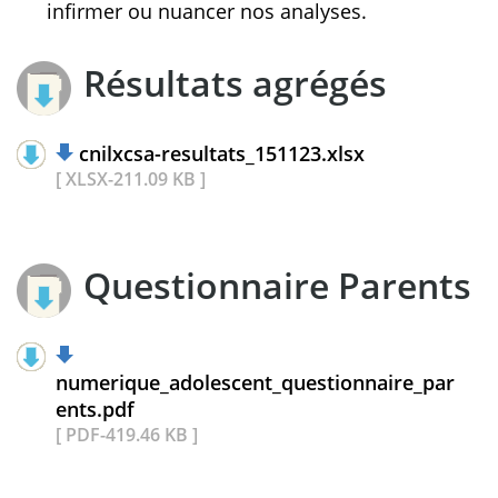
infirmer ou nuancer nos analyses.
Résultats agrégés
cnilxcsa-resultats_151123.xlsx
[ XLSX-211.09 KB ]
Questionnaire Parents
numerique_adolescent_questionnaire_par
ents.pdf
[ PDF-419.46 KB ]