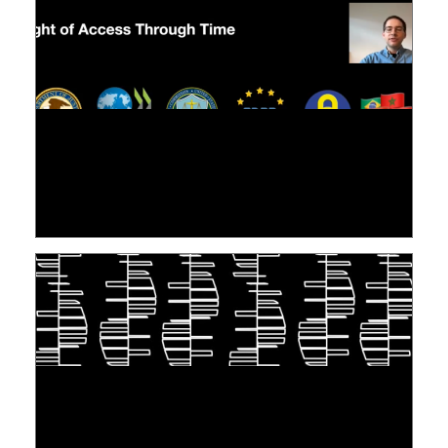
[VIDÉO] RESEARCH@LINC : RÉACTIONS DES
PERSONNES CONCERNÉES À L’EXERCICE DE
LEUR DROIT ...
30 June 2026
TAKING INSPIRATION FROM LIVING
ORGANISMS TO STORE DATA: DNA, A "NEW"
MEDIUM