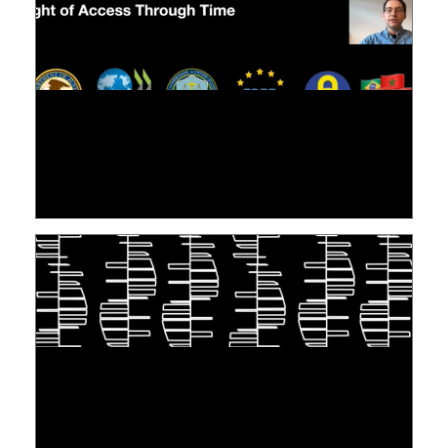
[VIDÉO] RESEARCH@LINC : RÉACTIONS DES
PERSONNES CONCERNÉES À L’EXERCICE DE
LEUR DROIT ...
30 June 2026
TAKING INSPIRATION FROM LIVING
ORGANISMS TO STORE DATA: DNA, A "NEW"
MEDIUM
10 June 2026