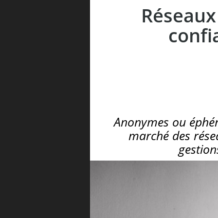
Réseaux 
confi
Anonymes ou éphémè
marché des résea
gestion