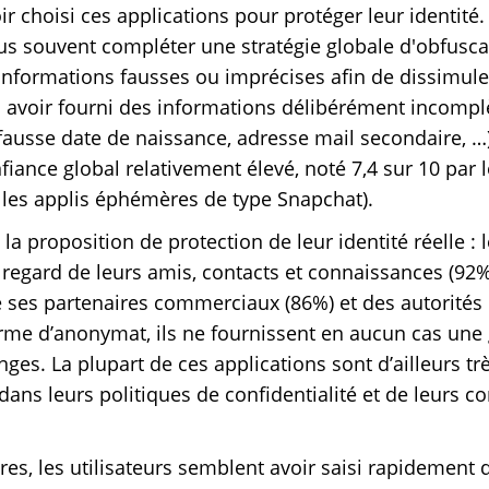
ir choisi ces applications pour protéger leur identité.
s souvent compléter une stratégie globale d'obfuscat
nformations fausses ou imprécises afin de dissimuler
à avoir fourni des informations délibérément incomplè
ausse date de naissance, adresse mail secondaire, …)
ance global relativement élevé, noté 7,4 sur 10 par le
 les applis éphémères de type Snapchat).
 la proposition de protection de leur identité réelle :
regard de leurs amis, contacts et connaissances (92%
 ses partenaires commerciaux (86%) et des autorités 
rme d’anonymat, ils ne fournissent en aucun cas une 
es. La plupart de ces applications sont d’ailleurs trè
ans leurs politiques de confidentialité et de leurs c
es, les utilisateurs semblent avoir saisi rapidement q