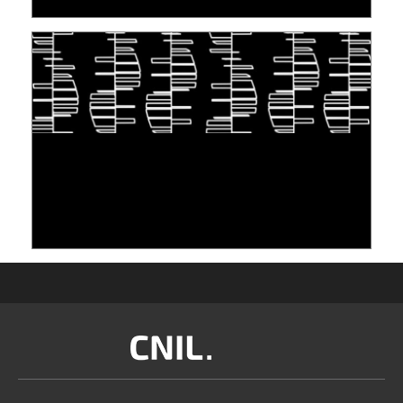
TAKING INSPIRATION FROM LIVING
ORGANISMS TO STORE DATA: DNA, A "NEW"
MEDIUM
10 June 2026
Image