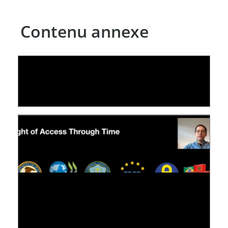
Contenu annexe
LE LINC
09 July 2026
[VIDÉO] RESEARCH@LINC : RÉACTIONS DES
PERSONNES CONCERNÉES À L’EXERCICE DE
LEUR DROIT ...
30 June 2026